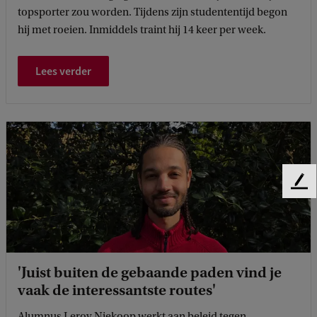
topsporter zou worden. Tijdens zijn studententijd begon
hij met roeien. Inmiddels traint hij 14 keer per week.
Lees verder
F
e
e
d
b
a
'Juist buiten de gebaande paden vind je
c
vaak de interessantste routes'
k
Alumnus Leroy Niekoop werkt aan beleid tegen