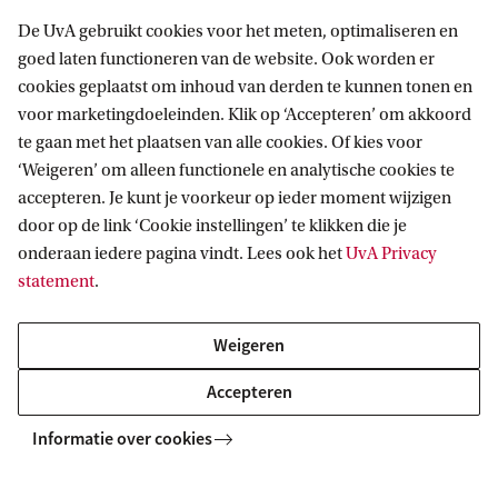
De UvA gebruikt cookies voor het meten, optimaliseren en
goed laten functioneren van de website. Ook worden er
cookies geplaatst om inhoud van derden te kunnen tonen en
voor marketingdoeleinden. Klik op ‘Accepteren’ om akkoord
te gaan met het plaatsen van alle cookies. Of kies voor
‘Weigeren’ om alleen functionele en analytische cookies te
accepteren. Je kunt je voorkeur op ieder moment wijzigen
door op de link ‘Cookie instellingen’ te klikken die je
onderaan iedere pagina vindt. Lees ook het
UvA Privacy
statement
.
‘Mijn hele familie was jurist’
Weigeren
UvA-alumnus Ewoud Nysingh studeerde rechten, maar
werkt in de communicatie. ‘Het helpt dat ik een juridische
Accepteren
achtergrond heb, ook in mijn gesprekken met bestuurders
en toezichthouders.’
Informatie over cookies