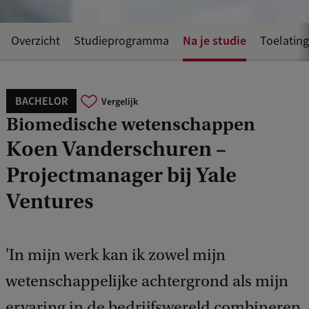
Na je studie
Overzicht
Studieprogramma
Toelating
BACHELOR
Vergelijk
Biomedische wetenschappen
Koen Vanderschuren –
Projectmanager bij Yale
Ventures
'In mijn werk kan ik zowel mijn
wetenschappelijke achtergrond als mijn
ervaring in de bedrijfswereld combineren