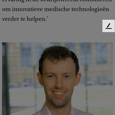
om innovatieve medische technologieën
verder te helpen.'
F
e
e
d
b
a
c
k