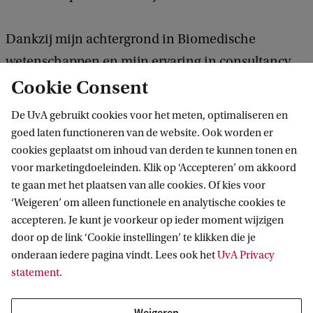
Dankzij mijn achtergrond in Biomedische
wetenschappen en mijn ervaring in consultancy
Cookie Consent
kan ik schakelen tussen de wetenschap en de
zakelijke kant van innovatie. Ik werk nu aan
De UvA gebruikt cookies voor het meten, optimaliseren en
projecten die variëren van kankerbehandelingen
goed laten functioneren van de website. Ook worden er
tot moleculaire diagnostiek. Het brede perspectief
cookies geplaatst om inhoud van derden te kunnen tonen en
voor marketingdoeleinden. Klik op ‘Accepteren’ om akkoord
dat ik tijdens mijn bachelor heb gekregen, helpt
te gaan met het plaatsen van alle cookies. Of kies voor
me om snel in nieuwe onderwerpen te duiken en
‘Weigeren’ om alleen functionele en analytische cookies te
effectief mee te denken met experts uit
accepteren. Je kunt je voorkeur op ieder moment wijzigen
door op de link ‘Cookie instellingen’ te klikken die je
verschillende vakgebieden.’
onderaan iedere pagina vindt. Lees ook het
UvA Privacy
statement
.
Veel mogelijkheden
‘Wat ik toekomstige studenten wil meegeven, is dat
Weigeren