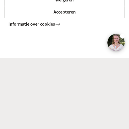
Biomedische wetenschappen een enorm
Accepteren
veelzijdige studie is. Het opent deuren naar zowel
Informatie over cookies
onderzoek als de industrie, consultancy of
ondernemerschap. Veel van mijn studiegenoten
zijn in uiteenlopende richtingen gegaan, zoals
Data science, overheidsbeleid of medische start-
ups. Wat je uiteindelijk gaat doen, hoeft niet vast te
liggen vanaf dag één – het is juist goed om
onderweg je interesses te ontdekken.
Terugkijkend ben ik nog altijd blij met mijn keuze
voor Biomedische wetenschappen. De studie heeft
me een brede en diepgaande basis gegeven, en het
heeft me de kans geboden om in zowel de