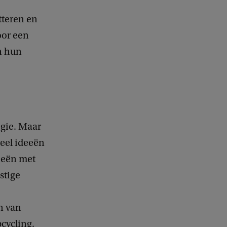
tteren en
oor een
n hun
ogie. Maar
veel ideeën
eeën met
stige
n van
cycling.