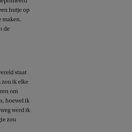
edeprimeerd
k
 een hutje op
te maken.
in de
ereld staat
zou ik elke
oren om
n, hoewel ik
deweg werd ik
gie zou