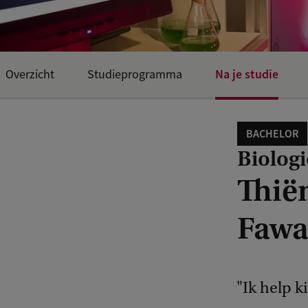
Na je studie
Overzicht
Studieprogramma
BACHELOR
Biologi
Thië
Fawa
"Ik help 