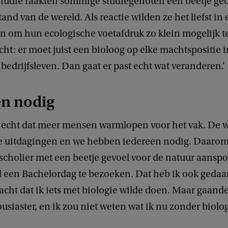
 studie raakten sommige studiegenoten een beetje g
tand van de wereld. Als reactie wilden ze het liefst in
n om hun ecologische voetafdruk zo klein mogelijk 
acht: er moet juist een bioloog op elke machtspositie 
bedrijfsleven. Dan gaat er past echt wat veranderen.’
en nodig
t echt dat meer mensen warmlopen voor het vak. De w
 uitdagingen en we hebben iedereen nodig. Daarom 
scholier met een beetje gevoel voor de natuur aansp
d een Bachelordag te bezoeken. Dat heb ik ook gedaa
dacht dat ik iets met biologie wilde doen. Maar gaan
usiaster, en ik zou niet weten wat ik nu zonder biolo