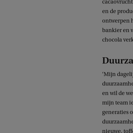
cacaovrucht
en de produ
ontwerpen h
bankier en 
chocola ver
Duurza
‘Mijn dageli
duurzaamheid
en wil de w
mijn team ie
generaties 
duurzaamhei
nieuwe, toff