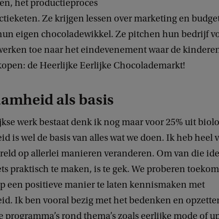
en, het productieproces
ctieketen. Ze krijgen lessen over marketing en budge
un eigen chocoladewikkel. Ze pitchen hun bedrijf v
werken toe naar het eindevenement waar de kindere
kopen: de Heerlijke Eerlijke Chocolademarkt!
amheid als basis
jkse werk bestaat denk ik nog maar voor 25% uit biol
 is wel de basis van alles wat we doen. Ik heb heel 
ereld op allerlei manieren veranderen. Om van die id
ts praktisch te maken, is te gek. We proberen toekom
op een positieve manier te laten kennismaken met
d. Ik ben vooral bezig met het bedenken en opzette
e programma’s rond thema’s zoals eerlijke mode of up