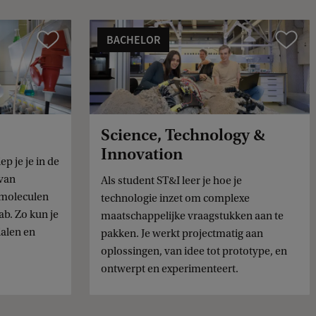
BACHELOR
Vergelijk
Vergelijk
Science, Technology &
Innovation
p je je in de
 van
Als student ST&I leer je hoe je
 moleculen
technologie inzet om complexe
b. Zo kun je
maatschappelijke vraagstukken aan te
alen en
pakken. Je werkt projectmatig aan
oplossingen, van idee tot prototype, en
ontwerpt en experimenteert.