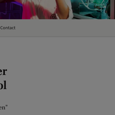
Contact
er
ol
en"