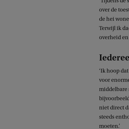
‘Tijdens de
over de toes
de hei wone
Terwijl ik d
overheid en 
Iedere
‘Ik hoop da
voor enorme
middelbare 
bijvoorbeel
niet direct 
steeds entho
moeten.’