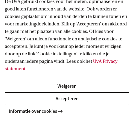
Biologie
De UvA gebruikt cookies voor het meten, optimaliseren en
goed laten functioneren van de website. Ook worden er
Als student Biologie bestudeer je het leven op aarde op alle
cookies geplaatst om inhoud van derden te kunnen tonen en
niveaus, van molecuul tot ecosysteem, en de samenhang
voor marketingdoeleinden. Klik op ‘Accepteren’ om akkoord
daartussen. Je leert experimenteren en antwoorden
te gaan met het plaatsen van alle cookies. Of kies voor
bedenken op actuele vraagstukken.
‘Weigeren’ om alleen functionele en analytische cookies te
accepteren. Je kunt je voorkeur op ieder moment wijzigen
door op de link ‘Cookie instellingen’ te klikken die je
onderaan iedere pagina vindt. Lees ook het
UvA Privacy
BACHELOR
Vergelijk
statement
.
Weigeren
Accepteren
Psychobiologie
Informatie over cookies
Bij Psychobiologie bestudeer je de werking van het brein
op alle niveaus: van molecuul tot de menselijke geest.