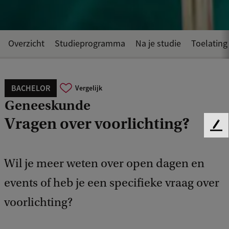
Overzicht
Studieprogramma
Na je studie
Toelating
BACHELOR
Vergelijk
Geneeskunde
Vragen over voorlichting?
F
e
e
Wil je meer weten over open dagen en
d
b
events of heb je een specifieke vraag over
a
c
voorlichting?
k