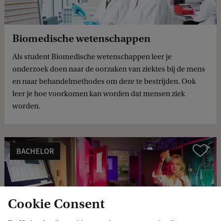
Biomedische wetenschappen
Als student Biomedische wetenschappen leer je
onderzoek doen naar de oorzaken van ziektes bij de mens
en naar behandelmethodes om deze te bestrijden. Ook
leer je hoe voorkomen kan worden dat mensen ziek
worden.
BACHELOR
Vergelijk
Cookie Consent