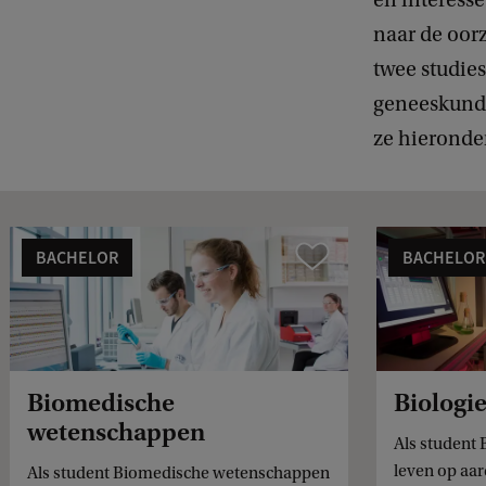
naar de oorz
twee studies
geneeskunde,
ze hieronder
BACHELOR
BACHELOR
Vergelijk
Biomedische
Biologi
wetenschappen
Als student 
leven op aar
Als student Biomedische wetenschappen