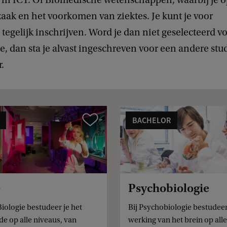
e
aak en het voorkomen van ziektes. Je kunt je voor
:
 tegelijk inschrijven. Word je dan niet geselecteerd v
o
 dan sta je alvast ingeschreven voor een andere stud
n
.
l
i
n
e
BACHELOR
Vergelijk
p
r
o
e
e
Psychobiologie
f
Biologie bestudeer je het
Bij Psychobiologie bestudeer
c
de op alle niveaus, van
werking van het brein op alle