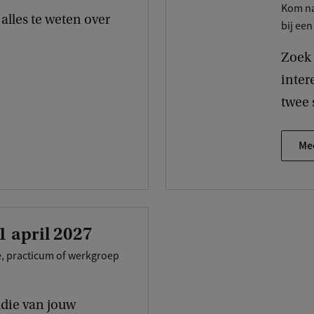
Kom na
alles te weten over
bij een
Zoek 
intere
twee 
Mee
1 april 2027
e, practicum of werkgroep
udie van jouw