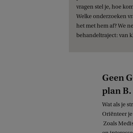
vragen stel je, hoe ko
Welke onderzoeken vra
het met hem af? We n
behandeltraject: van k
Geen G
plan B.
Wat als je s
Oriënteer je
Zoals Medis
en interess