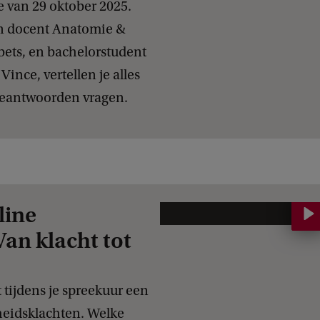
 van 29 oktober 2025.
en docent Anatomie &
ets, en bachelorstudent
ince, vertellen je alles
beantwoorden vragen.
line
V
Van klacht tot
a
n
k
t tijdens je spreekuur een
l
heidsklachten. Welke