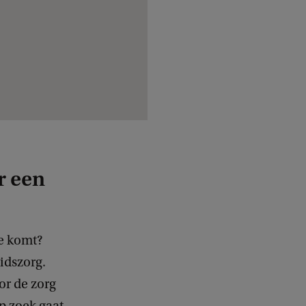
r een
de komt?
idszorg.
or de zorg
p zoek gaat