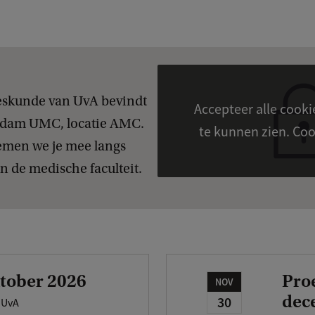
eskunde van UvA bevindt
Accepteer alle cook
rdam UMC, locatie AMC.
te kunn
emen we je mee langs
n de medische faculteit.
tober 2026
Pro
NOV
dec
30
 UvA