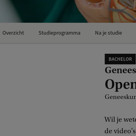
Overzicht
Studieprogramma
Na je studie
BACHELOR
Genee
Open
Geneesku
Wil je wet
de video'