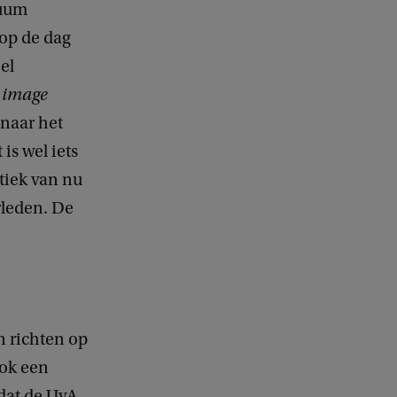
tuum
 op de dag
el
–
image
 naar het
is wel iets
tiek van nu
rleden. De
n richten op
ook een
mdat de UvA