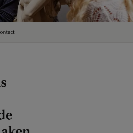
ontact
is
 de
maken