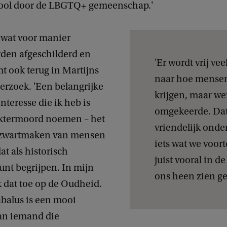
dool door de LBGTQ+ gemeenschap.'
 wat voor manier
en afgeschilderd en
'Er wordt vrij v
 ook terug in Martijns
naar hoe mensen
erzoek. 'Een belangrijke
krijgen, maar we
teresse die ik heb is
omgekeerde. Dat 
aktermoord noemen – het
vriendelijk onde
 zwartmaken van mensen
iets wat we voor
at als historisch
juist vooral in d
nt begrijpen. In mijn
ons heen zien ge
ik dat toe op de Oudheid.
abalus is een mooi
an iemand die