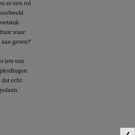
n ze een rol
jvoorbeeld
oetstuk
ltuur waar
 aan geven?'
s iets wat
opleidingen
t dat echt
gedaan.'