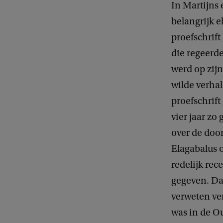
In Martijns
belangrijk e
proefschrif
die regeerd
werd op zijn
wilde verhal
proefschrift
vier jaar zo
over de door
Elagabalus 
redelijk rec
gegeven. Dat
verweten ver
was in de O