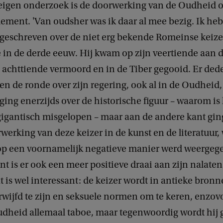
 eigen onderzoek is de doorwerking van de Oudheid 
lement. 'Van oudsher was ik daar al mee bezig. Ik he
t geschreven over de niet erg bekende Romeinse keize
e in de derde eeuw. Hij kwam op zijn veertiende aan 
 achttiende vermoord en in de Tiber gegooid. Er dede
en de ronde over zijn regering, ook al in de Oudheid
 ging enerzijds over de historische figuur – waarom is 
 gigantisch misgelopen – maar aan de andere kant gin
werking van deze keizer in de kunst en de literatuur,
op een voornamelijk negatieve manier werd weergeg
ent is er ook een meer positieve draai aan zijn nalate
 is wel interessant: de keizer wordt in antieke bron
wijfd te zijn en seksuele normen om te keren, enzovo
udheid allemaal taboe, maar tegenwoordig wordt hij g