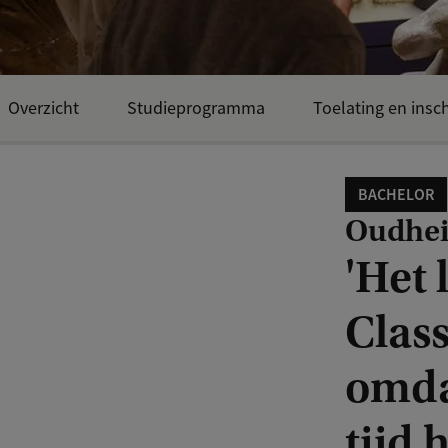
Overzicht
Studieprogramma
Toelating en insch
BACHELOR
Oudhei
'Het 
Clas
omdat
tijd