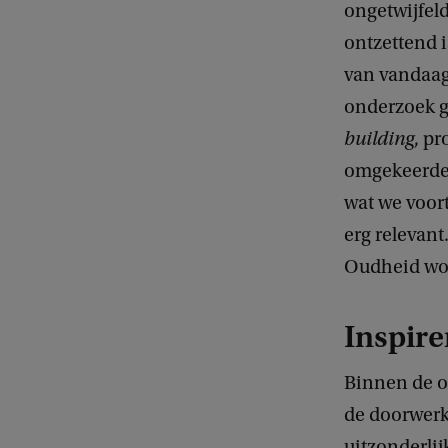
ongetwijfeld
ontzettend i
van vandaag 
onderzoek g
building
, p
omgekeerde. 
wat we voor
erg relevant
Oudheid wor
Inspir
Binnen de o
de doorwerk
uitzonderlij