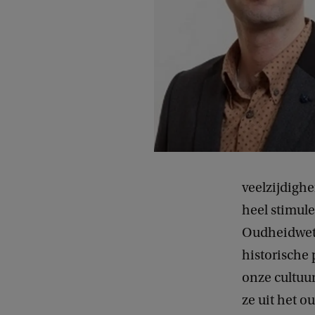
veelzijdighe
heel stimule
Oudheidwete
historische 
onze cultuu
ze uit het 