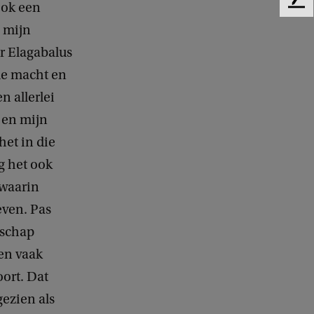
ook een
F
e
b mijn
e
r Elagabalus
d
b
de macht en
a
n allerlei
c
k
, en mijn
het in die
g het ook
 waarin
even. Pas
nschap
nen vaak
ort. Dat
ezien als