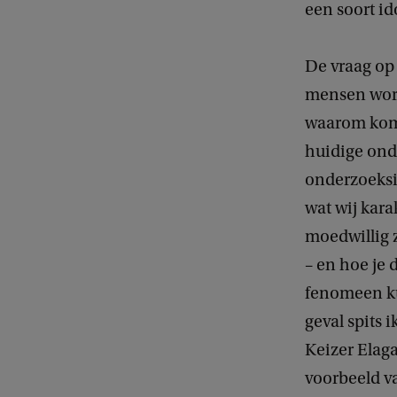
een soort i
De vraag op
mensen word
waarom komt
huidige ond
onderzoeksin
wat wij kar
moedwillig
– en hoe je d
fenomeen ku
geval spits 
Keizer Elag
voorbeeld v