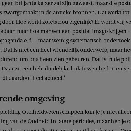
 geen briljante keizer zal zijn geweest, maar die pos
s zwartgemaakt in de antieke bronnen. Dat werkt tot
door. Hoe werkt zoiets nou eigenlijk? Er wordt vrij ve
edaan naar hoe mensen een positief imago krijgen 
ropaganda e.d. – maar weinig systematisch onderzoek
Dat is niet een heel vriendelijk onderwerp, maar het 
tdurend om ons heen zien gebeuren. Dat is in de poli
. Daar zit een hele duidelijke link tussen heden en ve
dt daardoor heel actueel.'
erende omgeving
pleiding Oudheidwetenschappen kun je je niet allee
ing van de Oudheid in latere periodes, maar heb je 
k scala aan specialisaties waar je uit kunt kiezen. 'O