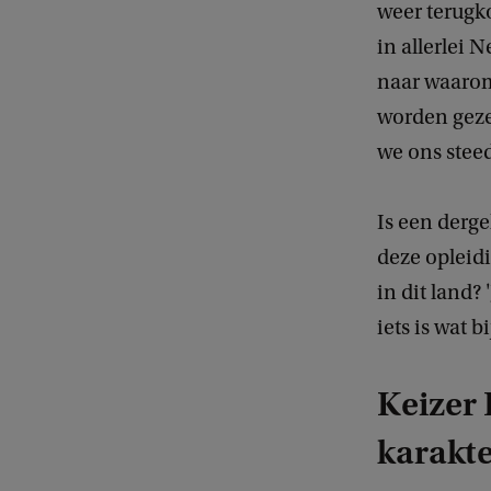
weer terugk
in allerlei 
naar waarom
worden geze
we ons stee
Is een derge
deze opleid
in dit land? 
iets is wat 
Keizer
karakt