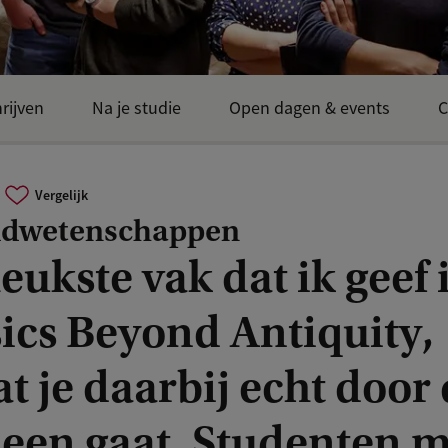
rijven
Na je studie
Open dagen & events
C
Vergelijk
dwetenschappen
leukste vak dat ik geef 
sics Beyond Antiquity,
 je daarbij echt door
 heen gaat. Studenten 