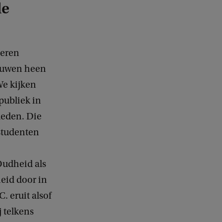
de
leren
euwen heen
We kijken
publiek in
leden. Die
 studenten
Oudheid als
heid door in
 eruit alsof
 telkens