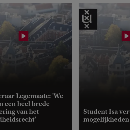
H
d
d
G
raar Legemaate: 'We
u
 een heel brede
ring van het
Student Isa ver
heidsrecht'
mogelijkheden 