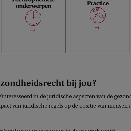
Practice
onderwerpen
onderwerpen in het
een eigentijdse manier van
werkveld, zoals
leren, waarbij reflectie op
digitalisering, het
eigen ervaringen en het
euthanasierecht en
ontwikkelen van een
vraagstukken rondom
professionele identiteit
medische aansprakelijkheid.
centraal staan.
zondheidsrecht bij jou?
eïnteresseerd in de juridische aspecten van de gezo
pact van juridische regels op de positie van mensen 
?