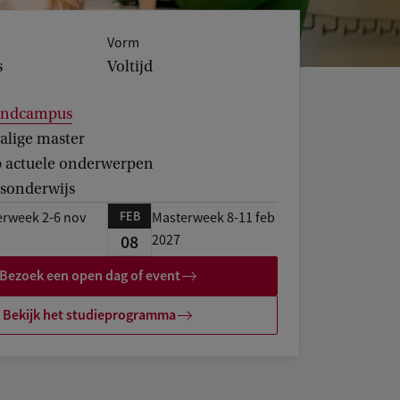
Vorm
s
Voltijd
landcampus
alige master
p actuele onderwerpen
gsonderwijs
FEB
rweek 2-6 nov
Masterweek 8-11 feb
08
2027
Bezoek een open dag of event
Bekijk het studieprogramma