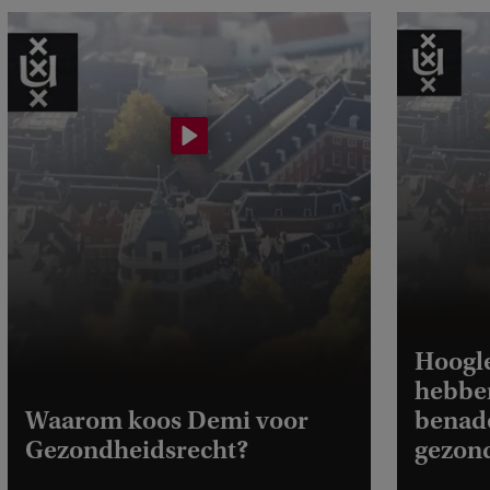
:
i
l
e
e
e
Hoogle
hebben
s
Waarom koos Demi voor
benade
Gezondheidsrecht?
gezond