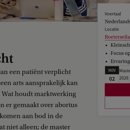
Voertaal
Nederland
Locatie
Roetersei
Kleinsch
Focus o
ht
Ervarin
NOV
n een patiënt verplicht
Maste
02
2026
een arts aansprakelijk kan
t? Wat houdt marktwerking
ijn er gemaakt over abortus
 komen aan bod in de
 niet alleen; de master