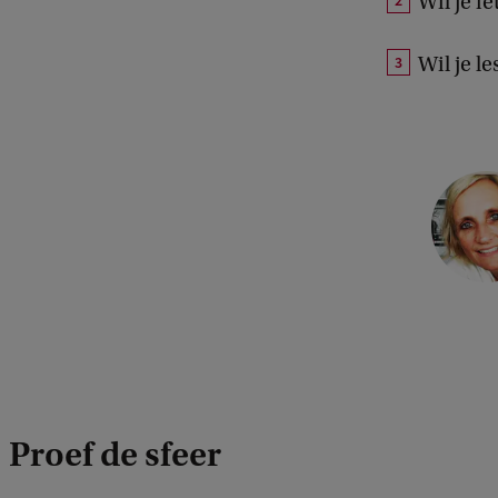
Wil je i
Wil je l
y
r
i
g
Proef de sfeer
t