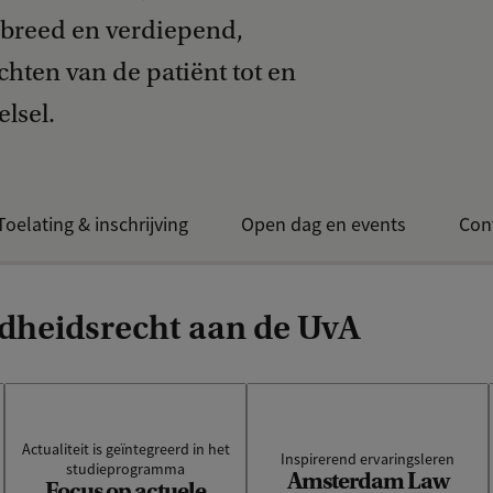
 breed en verdiepend,
chten van de patiënt tot en
elsel.
Toelating & inschrijving
Open dag en events
Con
heidsrecht aan de UvA
Deze master kent een brede
Je kunt kiezen uit
benadering van het
verschillende
Actualiteit is geïntegreerd in het
Inspirerend ervaringsleren
vakgebied, onder meer
studieprogramma
vaardighedenvakken. De
Amsterdam Law
Focus op actuele
gebaseerd op de actuele
Amsterdam Law Practice is