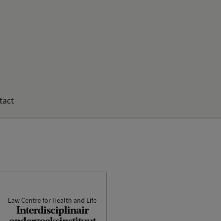
tact
Law Centre for Health and Life
LCHL heeft als doel om te
Interdisciplinair
onderzoeken wat de impact