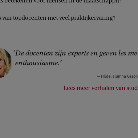
ets betekenen voor mensen in de maatschappij?
es van topdocenten met veel praktijkervaring?
De docenten zijn experts en geven les met
C
enthousiasme.
o
p
Hilde, alumna Gezo
Lees meer verhalen van stu
h