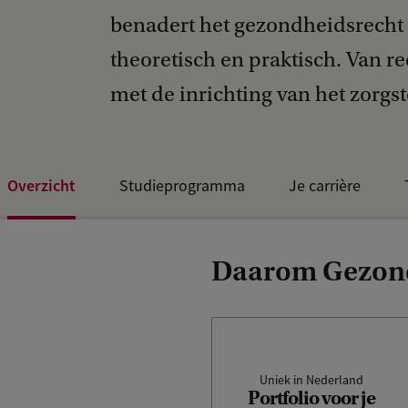
benadert het gezondheidsrecht
theoretisch en praktisch. Van re
met de inrichting van het zorgst
Overzicht
Studieprogramma
Je carrière
Daarom Gezond
Tijdens de master bouw je
stap voor stap aan een
Uniek in Nederland
Portfolio voor je
portfolio: de opdrachten uit