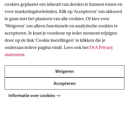
cookies geplaatst om inhoud van derden te kunnen tonen en
voor marketingdoeleinden. Klik op ‘Accepteren’ om akkoord
te gaan met het plaatsen van alle cookies. Of kies voor
Houd me op de hoogte
‘Weigeren’ om alleen functionele en analytische cookies te
Ontvang bericht bij nieuwe voorlichtingsactiviteiten
accepteren. Je kunt je voorkeur op ieder moment wijzigen
door op de link ‘Cookie instellingen’ te klikken die je
onderaan iedere pagina vindt. Lees ook het
UvA Privacy
statement
.
Gerelateerde opleidingen
Weigeren
Alle UvA-bacheloropleidingen
Accepteren
BACHELOR
Vergelijk
Informatie over cookies