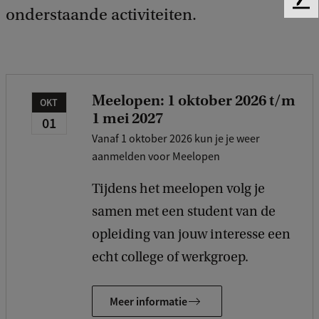
F
onderstaande activiteiten.
e
e
d
b
a
Meelopen: 1 oktober 2026 t/m
c
OKT
1 mei 2027
k
01
Vanaf 1 oktober 2026 kun je je weer
aanmelden voor Meelopen
Tijdens het meelopen volg je
samen met een student van de
opleiding van jouw interesse een
echt college of werkgroep.
Meer informatie