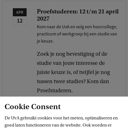
Proefstuderen: 12 t/m 21 april
APR
2027
12
Kom naar de UvA en volg een hoorcollege,
practicum of werkgroep bij een studie van
je keuze.
Zoek je nog bevestiging of de
studie van jouw interesse de
juiste keuze is, of twijfel je nog
tussen twee studies? Kom dan
Proefstuderen.
Cookie Consent
Meer informatie
De UvA gebruikt cookies voor het meten, optimaliseren en
goed laten functioneren van de website. Ook worden er