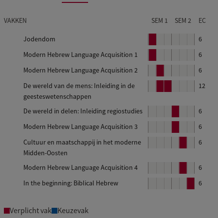
VAKKEN
SEM 1
SEM 2
EC
Jodendom
B
6
l
Modern Hebrew Language Acquisition 1
B
6
o
l
Modern Hebrew Language Acquisition 2
B
6
k
o
l
De wereld van de mens: Inleiding in de
B
B
12
k
o
1
geesteswetenschappen
l
l
k
o
o
1
De wereld in delen: Inleiding regiostudies
B
6
k
k
l
2
Modern Hebrew Language Acquisition 3
B
6
o
l
2
3
Cultuur en maatschappij in het moderne
B
6
k
o
Midden-Oosten
l
k
o
4
Modern Hebrew Language Acquisition 4
B
6
k
l
4
In the beginning: Biblical Hebrew
B
6
o
l
5
k
o
Verplicht vak
Keuzevak
k