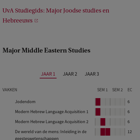
5
UvA Studiegids: Major Joodse studies en
6
Hebreeuws
Major Middle Eastern Studies
JAAR 1
JAAR 2
JAAR 3
VAKKEN
SEM 1
SEM 2
EC
Jodendom
B
6
l
Modern Hebrew Language Acquisition 1
B
6
o
l
Modern Hebrew Language Acquisition 2
B
6
k
o
l
De wereld van de mens: Inleiding in de
B
B
12
k
o
1
geesteswetenschappen
l
l