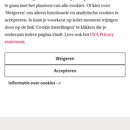
studeren
te gaan met het plaatsen van alle cookies. Of kies voor
‘Weigeren’ om alleen functionele en analytische cookies te
accepteren. Je kunt je voorkeur op ieder moment wijzigen
Dubbele bachelor en
door op de link ‘Cookie instellingen’ te klikken die je
honoursprogramma
onderaan iedere pagina vindt. Lees ook het
UvA Privacy
statement
.
Tijdsbesteding en toetsvormen
Weigeren
Accepteren
Informatie over cookies
Studeren in deeltijd
Je kunt deze bachelor ook in deeltijd studeren. Je
volgt dan dezelfde vakken als de voltijdstudenten,
maar je hebt minder vakken per studiejaar en je
behaalt 30 EC per studiejaar (voltijdstudenten: 60