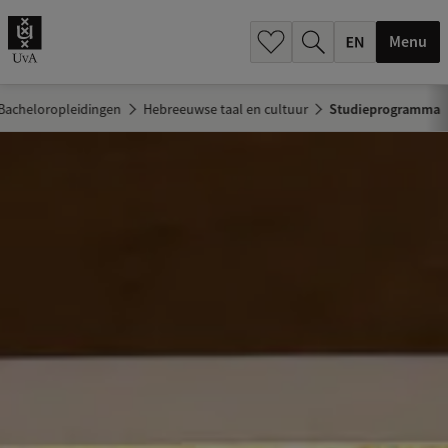
.
.
Menu
Bacheloropleidingen
Hebreeuwse taal en cultuur
Studieprogramma