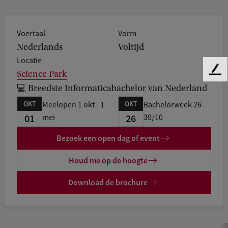
Voertaal
Vorm
Nederlands
Voltijd
Locatie
Science Park
F
e
💻 Breedste Informaticabachelor van Nederland
e
OKT
OKT
Meelopen 1 okt - 1
Bachelorweek 26-
d
01
26
mei
30/10
b
a
Bezoek een open dag of event
c
k
Houd me op de hoogte
Download de brochure