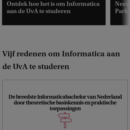
Ontdek hoe het is om Informatica
Neem 
aan de UvA te studeren
Park
Vijf redenen om Informatica aan
de UvA te studeren
De breedste Informaticabachelor van Nederland
Bij de bachelor Informatica aan de UvA doe je een perfecte
door theoretische basiskennis en praktische
mix op van theoretische basiskennis en praktische
toepassingen
toepassingen. Daarbij krijg je een bredere theoretische
basiskennis dan bij andere informaticabachelors in
Nederland.