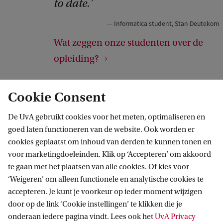
to date.
t
:
Informatica student, Stan Deutekom
S
Wat zeggen onze studenten over de
t
opleiding?
a
n
Cookie Consent
D
Past Informatica bij jou?
e
De UvA gebruikt cookies voor het meten, optimaliseren en
goed laten functioneren van de website. Ook worden er
u
Je hebt een vwo-diploma (alle profielen) met
cookies geplaatst om inhoud van derden te kunnen tonen en
t
wiskunde B.
voor marketingdoeleinden. Klik op ‘Accepteren’ om akkoord
e
te gaan met het plaatsen van alle cookies. Of kies voor
‘Weigeren’ om alleen functionele en analytische cookies te
Je wilt precies weten hoe een computer en de
k
accepteren. Je kunt je voorkeur op ieder moment wijzigen
toepassingen ervan in elkaar zitten. Speciale
o
door op de link ‘Cookie instellingen’ te klikken die je
voorkennis van computers of
m
onderaan iedere pagina vindt. Lees ook het
UvA Privacy