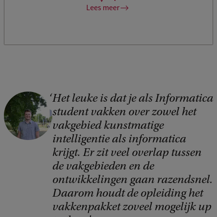
Rankings.
Lees meer
Het leuke is dat je als Informatica
C
student vakken over zowel het
o
vakgebied kunstmatige
p
intelligentie als informatica
y
krijgt. Er zit veel overlap tussen
r
de vakgebieden en de
i
ontwikkelingen gaan razendsnel.
Daarom houdt de opleiding het
g
vakkenpakket zoveel mogelijk up
h