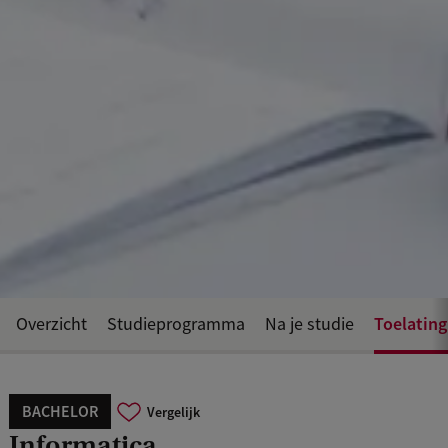
Toelating
Overzicht
Studieprogramma
Na je studie
BACHELOR
Vergelijk
Informatica