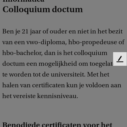
Colloquium doctum
Ben je 21 jaar of ouder en niet in het bezit
van een vwo-diploma, hbo-propedeuse of
hbo-bachelor, dan is het colloquium
F
doctum een mogelijkheid om toegelaten
e
te worden tot de universiteit. Met het
e
d
halen van certificaten kun je voldoen aan
b
a
het vereiste kennisniveau.
c
k
Benodigde certificaten voor het