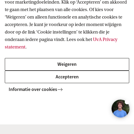
voor marketingdoeleinden. Klik op ‘Accepteren’ om akkoord
te gaan met het plaatsen van alle cookies. Of kies voor
‘Weigeren’ om alleen functionele en analytische cookies te
accepteren. Je kunt je voorkeur op ieder moment wijzigen
door op de link ‘Cookie instellingen’ te klikken die je
onderaan iedere pagina vindt. Lees ook het
UvA Privacy
Information Science (Informatiekunde)
statement
.
Als student Information Science bestudeer je de impact
van data, informatie en technologie op mensen,
Weigeren
organisaties en maatschappij. Je leert modelleren en
Accepteren
innovatieve oplossingen ontwerpen voor uitdagingen.
Informatie over cookies
BACHELOR
Vergelijk