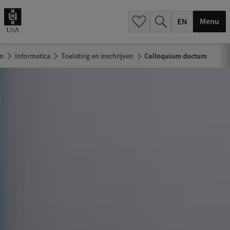
.
.
Menu
en
Informatica
Toelating en inschrijven
Colloquium doctum