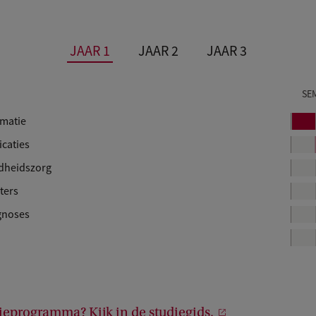
JAAR 1
JAAR 2
JAAR 3
SE
rmatie
B
l
caties
o
dheidszorg
k
ters
1
gnoses
ieprogramma? Kijk in de studiegids.