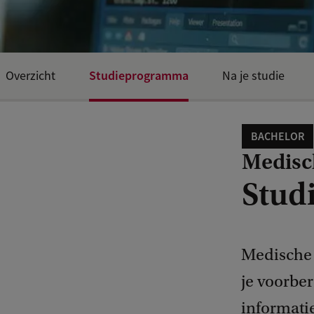
Studieprogramma
Overzicht
Na je studie
BACHELOR
Medisc
Stud
Medische 
je voorber
informati