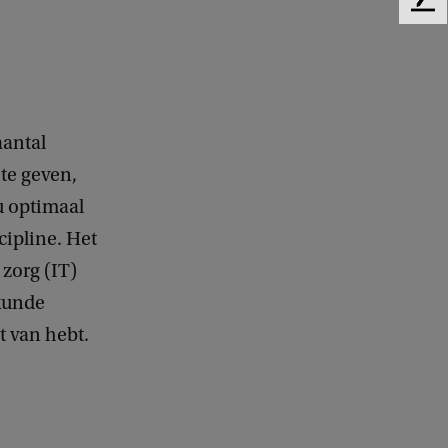
F
6
e
e
d
b
a
aantal
c
k
 te geven,
u optimaal
ipline. Het
 zorg (IT)
kunde
t van hebt.