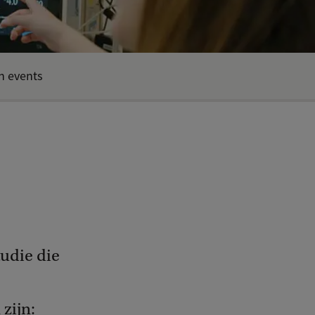
n events
tudie die
zijn: