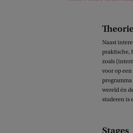
Theorie
Naast intere
praktische, 
zoals (inter
voor op een
programma sl
wereld én d
studeren is 
Stages