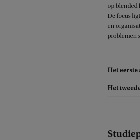
op blended 
De focus lig
en organisa
problemen zi
Het eerste 
Het tweede
Studie