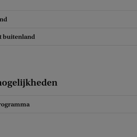
and
t buitenland
mogelijkheden
rogramma