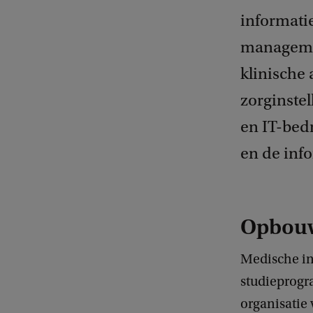
informati
managemen
klinische
zorginstel
en IT-bedr
en de inf
Opbouw
Medische inf
studieprogr
organisatie 