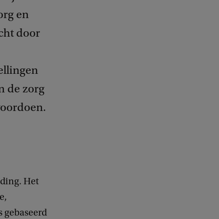
org en
cht door
ellingen
in de zorg
voordoen.
iding. Het
e,
is gebaseerd