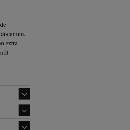
ede
 docenten.
en extra
ordt