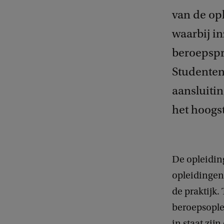
van de opl
waarbij in
beroepspr
Studenten
aansluitin
het hoogs
De opleidin
opleidingen
de praktijk.
beroepsople
in staat zij