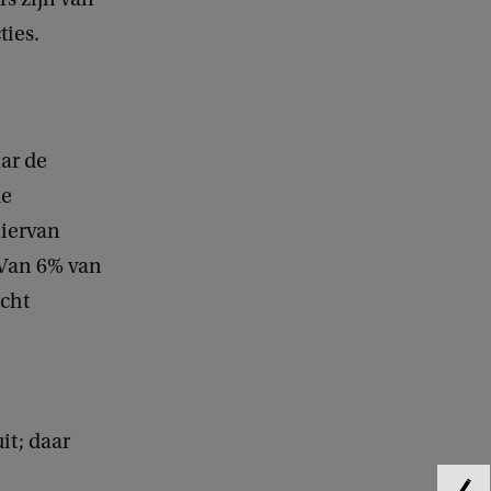
ties.
ar de
de
hiervan
 Van 6% van
echt
it; daar