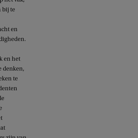
bij te
acht en
rdigheden.
ak en het
te denken,
eken te
udenten
le
e
t
dat
rs zijn van