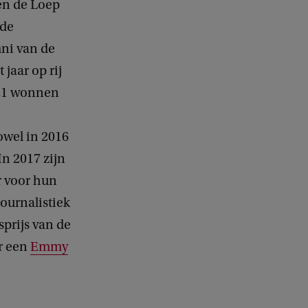
 en de Loep
 de
mni van de
jaar op rij
021 wonnen
wel in 2016
In 2017 zijn
r voor hun
ournalistiek
prijs van de
r een
Emmy