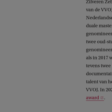
Zilveren Zeb
van de VVOJ.
Nederlandse 
duale master
genomineerd
twee oud-s
genomineerd
als in 2017 
tevens twee 
documentai
talent van 
VVOJ. In 20
award
.