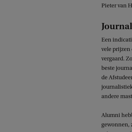
Pieter van 
Journal
Een indicati
vele prijze
vergaard. Zo
beste journa
de Afstudeer
journalistie
andere maste
Alumni hebb
gewonnen, z