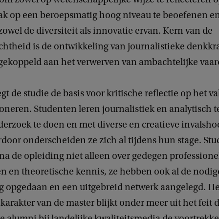
vak op een beroepsmatig hoog niveau te beoefenen en 
owel de diversiteit als innovatie ervan. Kern van de
chtheid is de ontwikkeling van journalistieke denkkr
t, gekoppeld aan het verwerven van ambachtelijke vaa
gt de studie de basis voor kritische reflectie op het v
oneren. Studenten leren journalistiek en analytisch 
erzoek te doen en met diverse en creatieve invalsho
door onderscheiden ze zich al tijdens hun stage. St
na de opleiding niet alleen over gedegen professione
n en theoretische kennis, ze hebben ook al de nodig
g opgedaan en een uitgebreid netwerk aangelegd. He
karakter van de master blijkt onder meer uit het feit 
 alumni bij landelijke kwaliteitsmedia de voortrekke