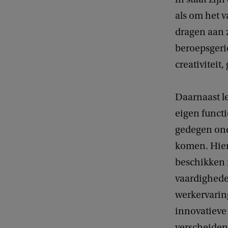
als om het 
dragen aan z
beroepsgeri
creativitei
Daarnaast le
eigen functi
gedegen ond
komen. Hier
beschikken 
vaardighede
werkervarin
innovatieve 
verscheidene