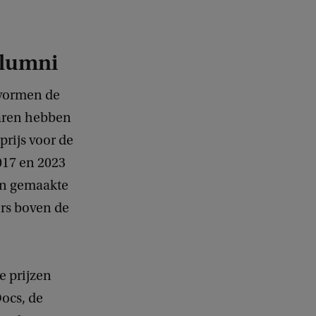
alumni
 vormen de
jaren hebben
prijs voor de
017 en 2023
ten gemaakte
ers boven de
e prijzen
ocs, de