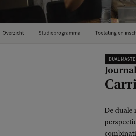
Overzicht
Studieprogramma
Toelating en insch
DUAL MASTE
Journal
Carr
De duale 
perspectie
combinatie