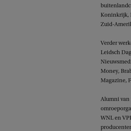
buitenlandc
Koninkrijk, 
Zuid-Amerik
Verder werk
Leidsch Dag
Nieuwsmedia
Money, Brab
Magazine, F
Alumni van 
omroeporga
WNL en VPR
producenten