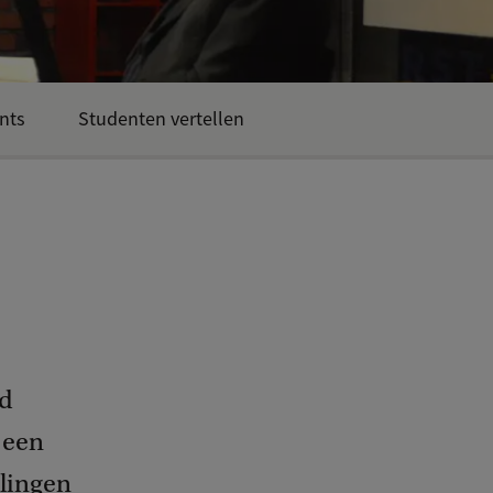
nts
Studenten vertellen
ed
 een
llingen