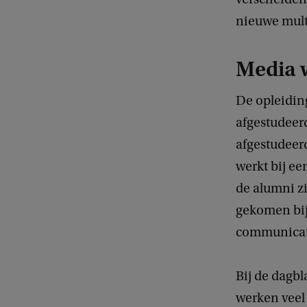
nieuwe mult
Media 
De opleiding
afgestudeerd
afgestudeerd
werkt bij ee
de alumni zi
gekomen bij 
communicat
Bij de dagb
werken veel