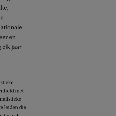
lte,
de
Nationale
eer en
 elk jaar
stieke
venheid met
nalistieke
e leiden die
p het vak,