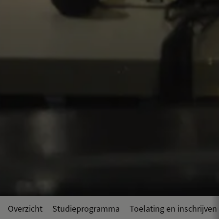
Overzicht
Studieprogramma
Toelating en inschrijven