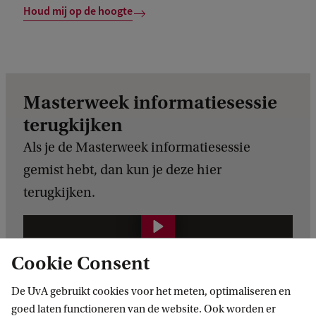
Houd mij op de hoogte
Masterweek informatiesessie
terugkijken
Als je de Masterweek informatiesessie
gemist hebt, dan kun je deze hier
terugkijken.
M
A
Cookie Consent
J
De UvA gebruikt cookies voor het meten, optimaliseren en
o
goed laten functioneren van de website. Ook worden er