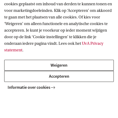
u
Gerelateerde opleidingen
cookies geplaatst om inhoud van derden te kunnen tonen en
r
voor marketingdoeleinden. Klik op ‘Accepteren’ om akkoord
Alle UvA-masters
n
te gaan met het plaatsen van alle cookies. Of kies voor
‘Weigeren’ om alleen functionele en analytische cookies te
a
DUALE MASTER
Vergelijk
accepteren. Je kunt je voorkeur op ieder moment wijzigen
l
door op de link ‘Cookie instellingen’ te klikken die je
i
onderaan iedere pagina vindt. Lees ook het
UvA Privacy
statement
.
s
t
Weigeren
Redacteur/editor (Neerlandistiek)
i
e
Accepteren
k
Informatie over cookies
e
RESEARCH MASTER
Vergelijk
n
m