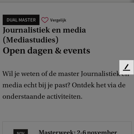
DUAL MASTER
Vergelijk
Journalistiek en media
(Mediastudies)
Open dagen & events
F
Wil je weten of de master Journalistiek en
e
e
media echt bij je past? Ontdek het via de
d
onderstaande activiteiten.
b
a
c
k
Masterweek: 2-6 november
NOV