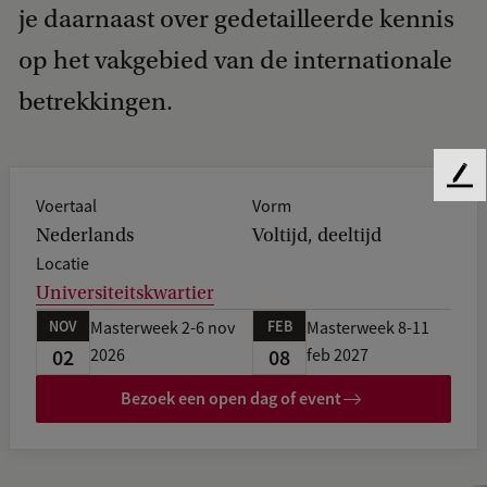
je daarnaast over gedetailleerde kennis
op het vakgebied van de internationale
betrekkingen.
F
Voertaal
Vorm
e
Nederlands
Voltijd, deeltijd
e
d
Locatie
b
Universiteitskwartier
a
NOV
FEB
Masterweek 2-6 nov
Masterweek 8-11
c
02
08
k
2026
feb 2027
Bezoek een open dag of event