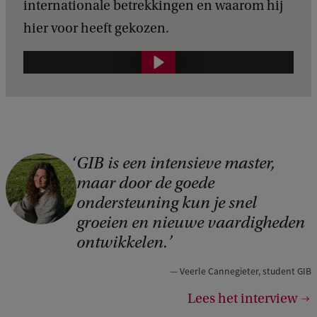
internationale betrekkingen en waarom hij
hier voor heeft gekozen.
T
e
d
Z
a
GIB is een intensieve master,
C
n
maar door de goede
o
d
ondersteuning kun je snel
p
v
groeien en nieuwe vaardigheden
y
ontwikkelen.
l
r
i
Veerle Cannegieter, student GIB
i
e
Lees het interview
g
t