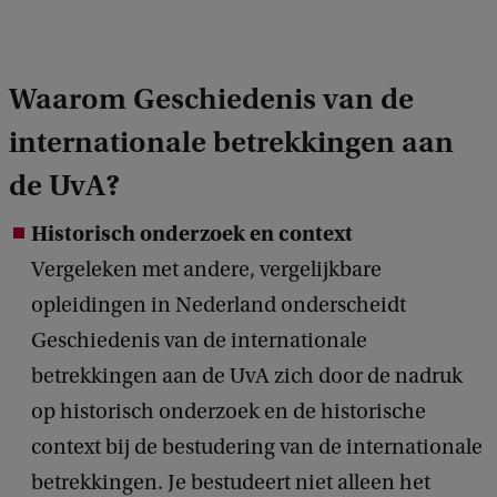
h
-
t
G
:
Waarom Geschiedenis van de
e
V
s
internationale betrekkingen aan
e
c
de UvA?
e
h
r
Historisch onderzoek en context
i
l
Vergeleken met andere, vergelijkbare
e
e
opleidingen in Nederland onderscheidt
d
C
Geschiedenis van de internationale
e
a
betrekkingen aan de UvA zich door de nadruk
n
n
op historisch onderzoek en de historische
i
n
context bij de bestudering van de internationale
s
e
betrekkingen. Je bestudeert niet alleen het
v