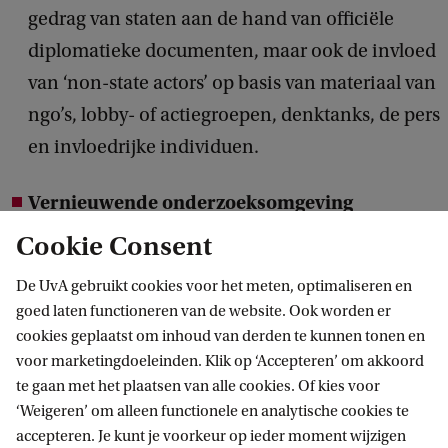
g
gedrag van staten aan de hand van officiële
a
i
diplomatieke documenten, maar ook de invloed
n
e
van ‘non-state actors’ op basis van materiaal van
d
t
ngo’s, lobby- of actiegroepen, denktanks, de pers
e
e
en invloedrijke individuen.
I
r
n
,
Vernieuwende onderzoeksomgeving
t
s
Onze docenten doen vernieuwend onderzoek
Cookie Consent
e
t
op verschillende terreinen, waaronder de Koude
r
De UvA gebruikt cookies voor het meten, optimaliseren en
u
Oorlog, dekolonisatie, de buitenlandse
n
goed laten functioneren van de website. Ook worden er
d
betrekkingen van Nederland en
cookies geplaatst om inhoud van derden te kunnen tonen en
a
e
mediageschiedenis. Zij werken onder andere
voor marketingdoeleinden. Klik op ‘Accepteren’ om akkoord
t
te gaan met het plaatsen van alle cookies. Of kies voor
n
samen met het Ministerie van Buitenlandse
i
‘Weigeren’ om alleen functionele en analytische cookies te
t
Zaken, waardoor studenten op excursie gaan
accepteren. Je kunt je voorkeur op ieder moment wijzigen
o