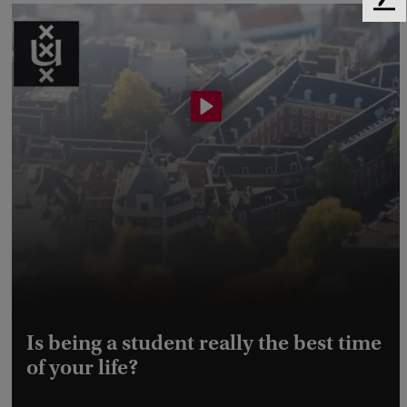
F
e
e
d
b
a
c
k
Is being a student really the best time
of your life?