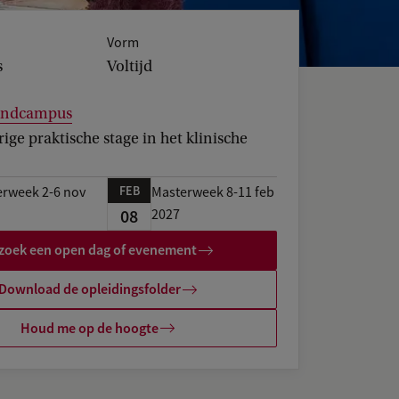
Vorm
s
Voltijd
landcampus
ge praktische stage in het klinische
FEB
rweek 2-6 nov
Masterweek 8-11 feb
08
2027
zoek een open dag of evenement
Download de opleidingsfolder
Houd me op de hoogte