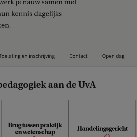
 werk je nauw samen met
un kennis dagelijks
ken.
Toelating en inschrijving
Contact
Open dag
edagogiek aan de UvA
Brug tussen praktijk
Handelingsgericht
en wetenschap