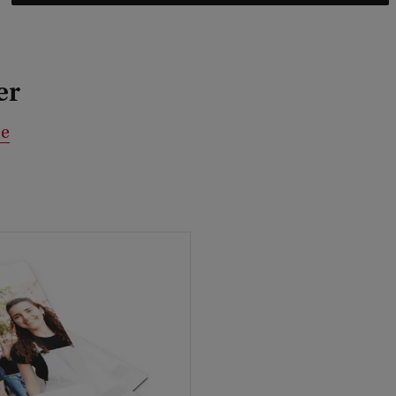
er
he