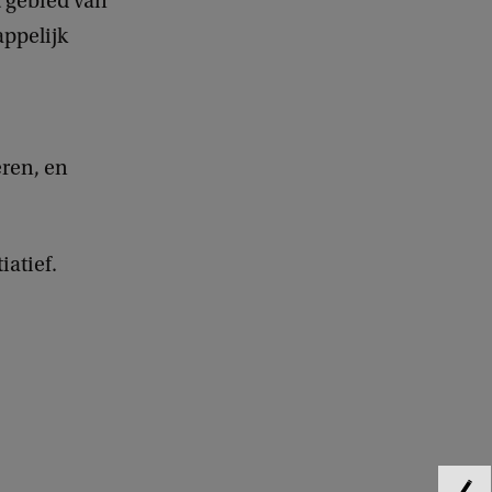
t gebied van
ppelijk
eren, en
iatief.