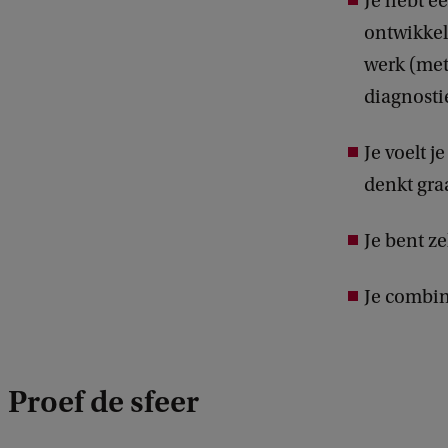
Je hebt e
ontwikkel
werk (met
diagnosti
Je voelt 
denkt graa
Je bent ze
Je combin
Proef de sfeer