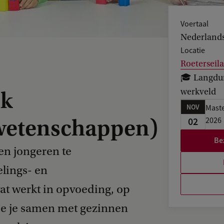
Voertaal
Nederland
Locatie
Roetersei
🎓 Langduri
werkveld
ek
NOV
Maste
wetenschappen)
02
2026
Be
en jongeren te
elings- en
at werkt in opvoeding, op
oe je samen met gezinnen