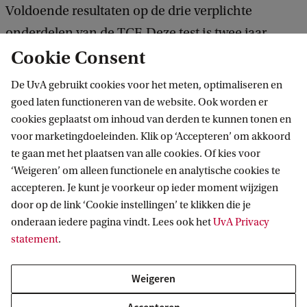
Voldoende resultaten op de drie verplichte
onderdelen van de TCF. Deze test is twee jaar
Cookie Consent
geldig en kan worden afgelegd bij het Institut
français.
De UvA gebruikt cookies voor het meten, optimaliseren en
goed laten functioneren van de website. Ook worden er
Elders behaald colloquium doctum
cookies geplaatst om inhoud van derden te kunnen tonen en
voor marketingdoeleinden. Klik op ‘Accepteren’ om akkoord
te gaan met het plaatsen van alle cookies. Of kies voor
In sommige gevallen wordt (gedeeltelijk)
‘Weigeren’ om alleen functionele en analytische cookies te
vrijstelling verleend op grond van een colloquium
accepteren. Je kunt je voorkeur op ieder moment wijzigen
door op de link ‘Cookie instellingen’ te klikken die je
doctum dat aan een andere faculteit aan de UvA of
onderaan iedere pagina vindt. Lees ook het
UvA Privacy
universiteit in Nederland is behaald. Dit is ter
statement
.
beoordeling van de Colloquium Doctum
Commissie. De verkregen toelatingsbeschikking
Weigeren
dien je mee te sturen met je aanmelding. Alleen