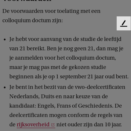
De voorwaarden voor toelating met een
colloquium doctum zijn:
F
e
Je hebt voor aanvang van de studie de leeftijd
e
d
van 21 bereikt. Ben je nog geen 21, dan mag je
b
je aanmelden voor het colloquium doctum,
a
c
maar je mag pas met de gekozen studie
k
beginnen als je op 1 september 21 jaar oud bent.
Je bent in het bezit van de vwo-deelcertificaten
Nederlands, Duits en naar keuze van de
kandidaat: Engels, Frans of Geschiedenis. De
deelcertificaten mogen conform de regels van
de
rijksoverheid
niet ouder zijn dan 10 jaar.