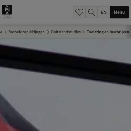
.
.
Menu
or
Bacheloropleidingen
Duitslandstudies
Toelating en inschrijven