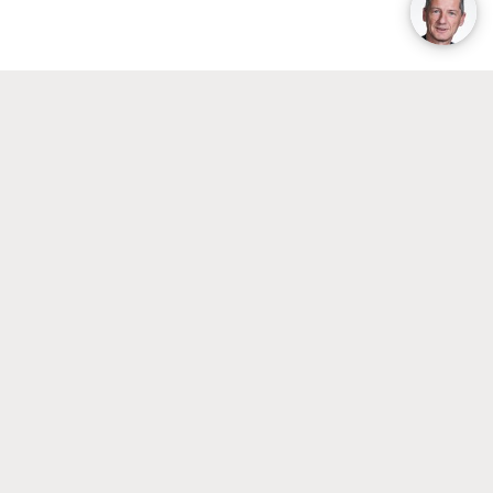
Podcast: Waarom labmuizen
een pensioen verdienen
Zolang we dieren door een menselijke bril
bekijken, zullen we ze nooit écht begrijpen,
stelt UvA-filosoof Eva Meijer in de podcast
van Jort Kelder. Als experiment nam ze 25
voormalige labmuizen bij haar in huis, en
kwam veel over de diertjes te weten.
Beluister de podcast