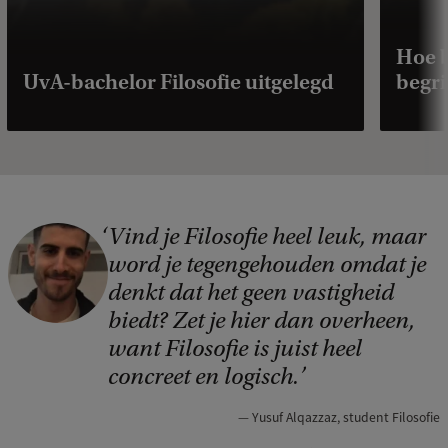
Hoe 
UvA-bachelor Filosofie uitgelegd
begri
Vind je Filosofie heel leuk, maar
C
word je tegengehouden omdat je
o
denkt dat het geen vastigheid
p
biedt? Zet je hier dan overheen,
y
want Filosofie is juist heel
r
concreet en logisch.
i
Yusuf Alqazzaz, student Filosofie
g