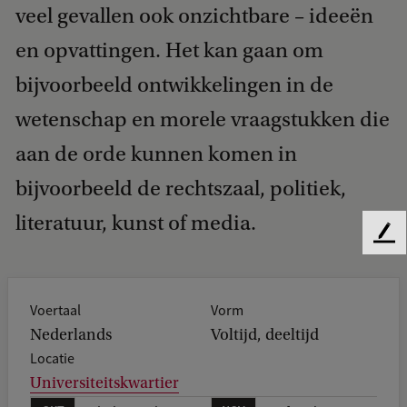
veel gevallen ook onzichtbare – ideeën
en opvattingen. Het kan gaan om
bijvoorbeeld ontwikkelingen in de
wetenschap en morele vraagstukken die
aan de orde kunnen komen in
bijvoorbeeld de rechtszaal, politiek,
literatuur, kunst of media.
F
e
e
d
Voertaal
Vorm
b
Nederlands
Voltijd, deeltijd
a
Locatie
c
Universiteitskwartier
k