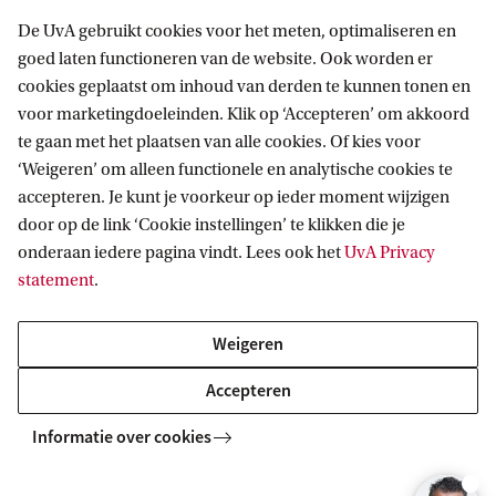
a
doorlezen? Vraag onze brochure aan en
De UvA gebruikt cookies voor het meten, optimaliseren en
z
ontvang hem direct in je inbox.
goed laten functioneren van de website. Ook worden er
cookies geplaatst om inhoud van derden te kunnen tonen en
Vraag brochure aan
voor marketingdoeleinden. Klik op ‘Accepteren’ om akkoord
te gaan met het plaatsen van alle cookies. Of kies voor
‘Weigeren’ om alleen functionele en analytische cookies te
accepteren. Je kunt je voorkeur op ieder moment wijzigen
door op de link ‘Cookie instellingen’ te klikken die je
onderaan iedere pagina vindt. Lees ook het
UvA Privacy
statement
.
Weigeren
Accepteren
Informatie over cookies