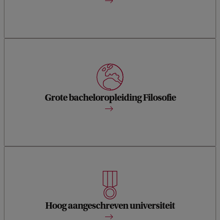
Met 120 eerstejaars studenten een van de grootste
opleidingen in Filosofie in Nederland.
Grote bacheloropleiding Filosofie
De UvA is als nummer 53 in de wereld (QS Rankings) een top
universiteit.
Hoog aangeschreven universiteit