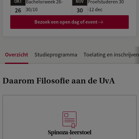
OKT
NOV
Bachelorweek 26-
Proefstuderen 30
26
30
30/10
-12 dec
Bezoek een open dag of event
Overzicht
Studieprogramma
Toelating en inschrijven
Daarom Filosofie aan de UvA
Lezingen volgen van professoren van buitenlandse
topuniversiteiten zoals Harvard University en de University
of California in Berkeley? Dankzij de Spinoza-leerstoel van
deze opleiding is het mogelijk om lezingen te krijgen van
Spinoza-leerstoel
professoren van prestigieuze buitenlandse universiteiten.