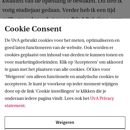
kwaliteit van de opleiding te bewaken. Dit heb ik
vorig studiejaar gedaan. Verder heb ik een tijd
geïllustreerd voor het maandblad
Babel
van onze
Cookie Consent
faculteit. Er zijn dus veel mogelijkheden naast de
studie, die soms zelfs een aanvulling kunnen zijn
De UvA gebruikt cookies voor het meten, optimaliseren en
op de lesstof, zoals bijles geven.'
goed laten functioneren van de website. Ook worden er
cookies geplaatst om inhoud van derden te kunnen tonen en
voor marketingdoeleinden. Klik op ‘Accepteren’ om akkoord
Wat wil je in de toekomst?
te gaan met het plaatsen van alle cookies. Of kies voor
‘Weigeren’ om alleen functionele en analytische cookies te
'Op de middelbare school wilde ik heel graag
accepteren. Je kunt je voorkeur op ieder moment wijzigen
DJ/producer, schrijfster of striptekenaar worden.
door op de link ‘Cookie instellingen’ te klikken die je
Hoewel ik nog steeds graag boeken en muziek wil
onderaan iedere pagina vindt. Lees ook het
UvA Privacy
statement
.
uitgeven, wil ik nu na mijn studie graag een baan
als vertaler.'
Weigeren