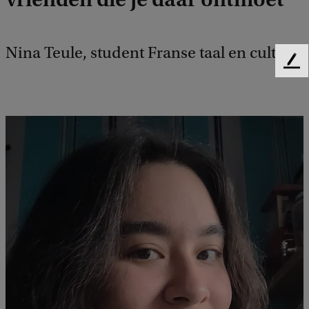
Nina Teule, student Franse taal en cultuur
F
e
e
d
b
a
c
k