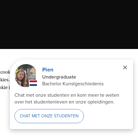
 cookies geplaatst om inhoud van derden te
ies. Of kies voor ‘Weigeren’ om alleen
ie instellingen’ te klikken die je onderaan