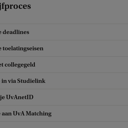
jfproces
e deadlines
e toelatingseisen
et collegegeld
e in via Studielink
r je UvAnetID
e aan UvA Matching