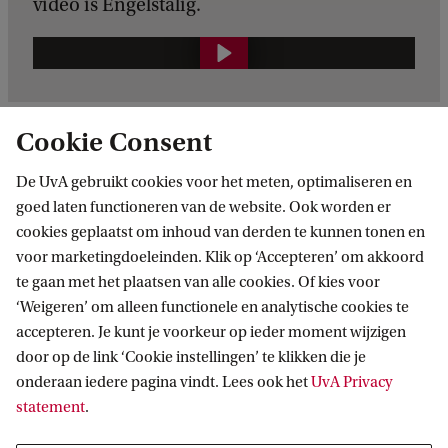
video is Engelstalig.
B
a
c
Cookie Consent
h
e
De UvA gebruikt cookies voor het meten, optimaliseren en
Minor en keuzevakken
goed laten functioneren van de website. Ook worden er
l
cookies geplaatst om inhoud van derden te kunnen tonen en
o
Stage en studeren in het buitenland
voor marketingdoeleinden. Klik op ‘Accepteren’ om akkoord
r
te gaan met het plaatsen van alle cookies. Of kies voor
Honoursprogramma
‘Weigeren’ om alleen functionele en analytische cookies te
w
accepteren. Je kunt je voorkeur op ieder moment wijzigen
e
door op de link ‘Cookie instellingen’ te klikken die je
Tijdsbesteding en toetsvormen
e
onderaan iedere pagina vindt. Lees ook het
UvA Privacy
k
statement
.
v