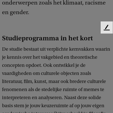
onderwerpen zoals het klimaat, racisme
en gender.
F
e
Studieprogramma in het kort
e
d
De studie bestaat uit verplichte kernvakken waarin
b
je kennis over het vakgebied en theoretische
a
c
concepten opdoet. Ook ontwikkel je de
k
vaardigheden om culturele objecten zoals
literatuur, film, kunst, maar ook bredere culturele
fenomenen als de stedelijke ruimte of memes te
interpreteren en analyseren. Naast deze solide
basis stem je jouw keuzeruimte af op jouw eigen