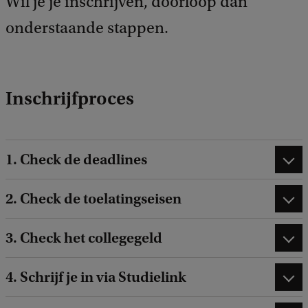
Wil je je inschrijven, doorloop dan
e
onderstaande stappen.
d
b
a
c
k
Inschrijfproces
1. Check de deadlines
2. Check de toelatingseisen
3. Check het collegegeld
4. Schrijf je in via Studielink