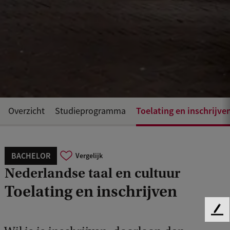
Toelating en inschrijve
Overzicht
Studieprogramma
BACHELOR
Vergelijk
Nederlandse taal en cultuur
Toelating en inschrijven
F
e