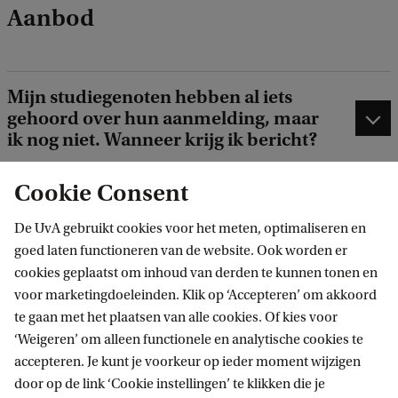
Aanbod
Mijn studiegenoten hebben al iets
gehoord over hun aanmelding, maar
ik nog niet. Wanneer krijg ik bericht?
Cookie Consent
Ben ik verplicht om me in te schrijven
na het accepteren van het aanbod?
De UvA gebruikt cookies voor het meten, optimaliseren en
goed laten functioneren van de website. Ook worden er
Kan ik het aanbod ook uitstellen?
cookies geplaatst om inhoud van derden te kunnen tonen en
voor marketingdoeleinden. Klik op ‘Accepteren’ om akkoord
te gaan met het plaatsen van alle cookies. Of kies voor
‘Weigeren’ om alleen functionele en analytische cookies te
accepteren. Je kunt je voorkeur op ieder moment wijzigen
door op de link ‘Cookie instellingen’ te klikken die je