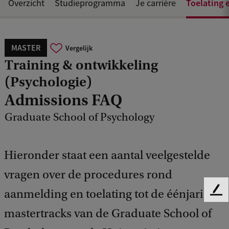
Toelating 
Overzicht
Studieprogramma
Je carrière
MASTER
Vergelijk
Training & ontwikkeling
(Psychologie)
Admissions FAQ
Graduate School of Psychology
Hieronder staat een aantal veelgestelde
vragen over de procedures rond
aanmelding en toelating tot de éénjarige
F
e
mastertracks van de Graduate School of
e
d