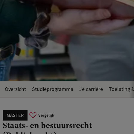
Overzicht
Studieprogramma
Je carrière
Toelating &
MASTER
Vergelijk
Staats- en bestuursrecht