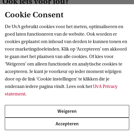
Ook iets voor jou?
Cookie Consent
MASTER
Vergelijk
De UvA gebruikt cookies voor het meten, optimaliseren en
goed laten functioneren van de website. Ook worden er
cookies geplaatst om inhoud van derden te kunnen tonen en
voor marketingdoeleinden. Klik op ‘Accepteren’ om akkoord
te gaan met het plaatsen van alle cookies. Of kies voor
‘Weigeren’ om alleen functionele en analytische cookies te
Informatierecht
accepteren. Je kunt je voorkeur op ieder moment wijzigen
door op de link ‘Cookie instellingen’ te klikken die je
Deze unieke, selectieve UvA-master is kleinschalig en
onderaan iedere pagina vindt. Lees ook het
UvA Privacy
wordt gegeven door internationale topdocenten. Er
statement
.
worden actuele thema's behandeld, zoals de vrijheid van
meningsuiting, desinformatie en de impact van AI.
Weigeren
Accepteren
MASTER
Vergelijk