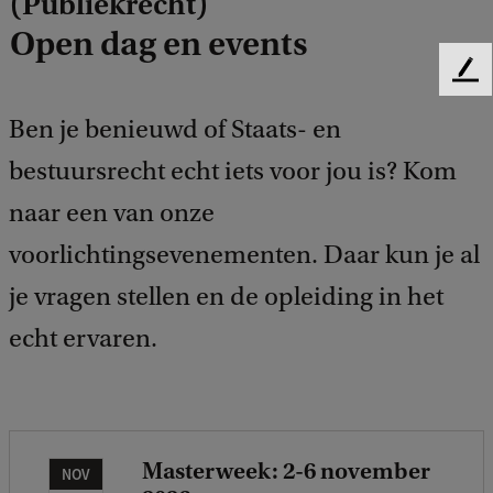
(Publiekrecht)
Open dag en events
F
e
Ben je benieuwd of Staats- en
e
d
bestuursrecht echt iets voor jou is? Kom
b
a
naar een van onze
c
k
voorlichtingsevenementen. Daar kun je al
je vragen stellen en de opleiding in het
echt ervaren.
Masterweek: 2-6 november
NOV