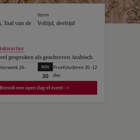
Vorm
, Taal van de
Voltijd, deeltijd
tskwartier
wel gesproken als geschreven Arabisch
NOV
elorweek 26-
Proefstuderen 30 -12
30
0
dec
Bezoek een open dag of event