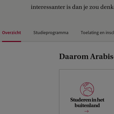
interessanter is dan je zou denk
Overzicht
Studieprogramma
Toelating en insc
Daarom Arabisc
Om je onder te dompelen in
de wereld van je studie ga je
Studeren in het
een halfjaar in Caïro
buitenland
studeren.