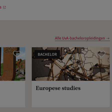
s
Alle UvA-bacheloropleidingen
BACHELOR
Vergelijk
Vergelijk
Europese studies