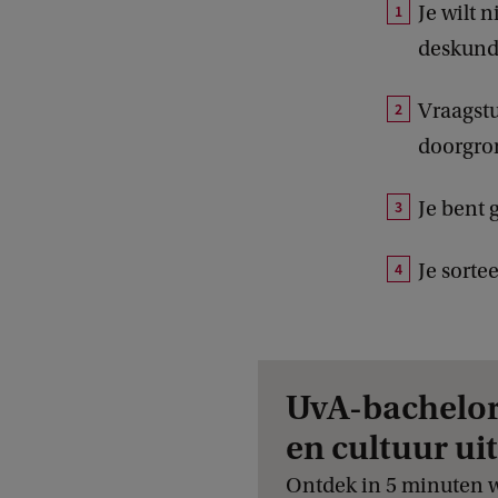
Je wilt 
deskund
Vraagstu
doorgro
Je bent 
Je sorte
UvA-bachelor
en cultuur ui
Ontdek in 5 minuten w