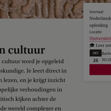
Voertaal
Nederlands
opleiding
Locatie
Universitei
🎓 Leer zo
n cultuur
OKT
Bach
26
30/1
 cultuur​ word je opgeleid
kundige. Je leert direct in
 lezen, en je krijgt inzicht
ppelijke verhoudingen in
ritisch kijken achter de
 de wereld complexer en