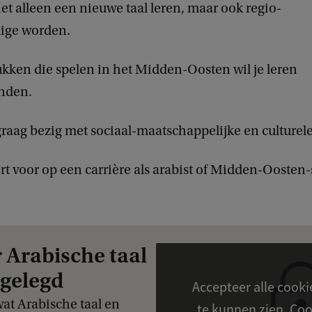
niet alleen een nieuwe taal leren, maar ook regio-
:
ige worden.
B
a
kken die spelen in het Midden-Oosten wil je leren
s
nden.
t
i
graag bezig met sociaal-maatschappelijke en culturel
a
a
ert voor op een carrière als arabist of Midden-Oosten-
n
H
e
 Arabische taal
u
tgelegd
s
Accepteer alle cook
at Arabische taal en
te kunn