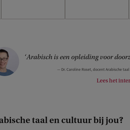
C
Arabisch is een opleiding voor doorz
o
Dr. Caroline Roset, docent Arabische taal
p
y
Lees het inte
r
i
g
h
abische taal en cultuur bij jou?
t