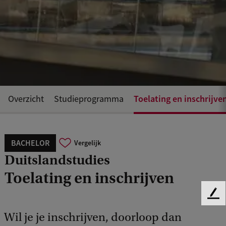
Toelating en inschrijve
Overzicht
Studieprogramma
BACHELOR
Vergelijk
Duitslandstudies
Toelating en inschrijven
F
e
Wil je je inschrijven, doorloop dan
e