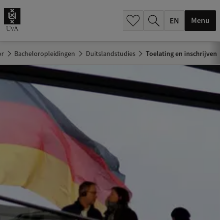
.
.
Menu
or
Bacheloropleidingen
Duitslandstudies
Toelating en inschrijven