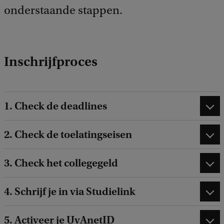
d
onderstaande stappen.
b
a
c
k
Inschrijfproces
1. Check de deadlines
2. Check de toelatingseisen
3. Check het collegegeld
4. Schrijf je in via Studielink
5. Activeer je UvAnetID