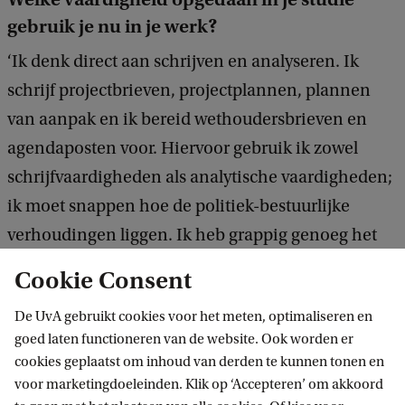
gebruik je nu in je werk?
‘Ik denk direct aan schrijven en analyseren. Ik
schrijf projectbrieven, projectplannen, plannen
van aanpak en ik bereid wethoudersbrieven en
agendaposten voor. Hiervoor gebruik ik zowel
schrijfvaardigheden als analytische vaardigheden;
ik moet snappen hoe de politiek-bestuurlijke
verhoudingen liggen. Ik heb grappig genoeg het
meest gehad aan het schrijven van mijn
Cookie Consent
masterscriptie. Ik deed een kwalitatief historisch
De UvA gebruikt cookies voor het meten, optimaliseren en
onderzoek naar de identiteitsvorming van drie
goed laten functioneren van de website. Ook worden er
generaties Marokkaanse-Nederlanders in
cookies geplaatst om inhoud van derden te kunnen tonen en
Amsterdam. Dat vroeg echt een stapje meer: ik
voor marketingdoeleinden. Klik op ‘Accepteren’ om akkoord