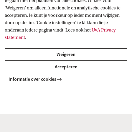
moest hard werken om mensen te vinden die hun
te gaan met het plaatsen van alle cookies. Of kies voor
‘Weigeren’ om alleen functionele en analytische cookies te
verhaal wilden delen. Erg interessant en ik heb er
accepteren. Je kunt je voorkeur op ieder moment wijzigen
veel van geleerd.’
door op de link ‘Cookie instellingen’ te klikken die je
onderaan iedere pagina vindt. Lees ook het
UvA Privacy
Tips voor toekomstige studenten?
statement
.
‘Je moet echt gaan doen wat je leuk vindt. Het is
Weigeren
een cliché, maar wel echt waar. Als ik niet had
Accepteren
gedaan waar mijn interesses lagen, was ik nooit
echt blij geworden met mijn werk. Nu ben ik dat
Informatie over cookies
wel, mede doordat ik iets doe waarvoor ik
gestudeerd heb.’
Gerelateerde opleidingen