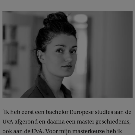
e
e
d
b
a
c
k
‘Ik heb eerst een bachelor Europese studies aan de
UvA afgerond en daarna een master geschiedenis,
ook aan de UvA. Voor mijn masterkeuze heb ik