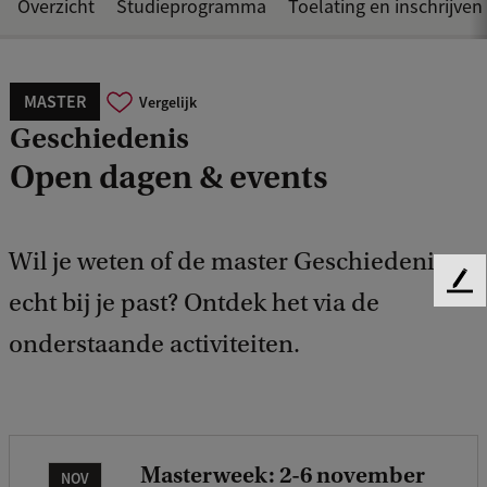
Overzicht
Studieprogramma
Toelating en inschrijven
MASTER
Vergelijk
Geschiedenis
Open dagen & events
Wil je weten of de master Geschiedenis
F
echt bij je past? Ontdek het via de
e
onderstaande activiteiten.
e
d
b
a
c
k
Masterweek: 2-6 november
NOV