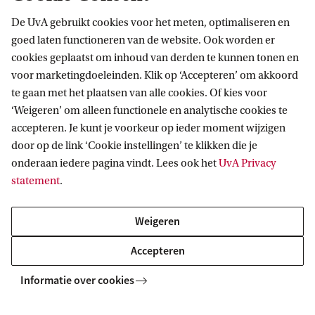
G
De UvA gebruikt cookies voor het meten, optimaliseren en
e
goed laten functioneren van de website. Ook worden er
s
Gerelateerde opleidingen
cookies geplaatst om inhoud van derden te kunnen tonen en
c
voor marketingdoeleinden. Klik op ‘Accepteren’ om akkoord
Alle UvA-masters
h
te gaan met het plaatsen van alle cookies. Of kies voor
‘Weigeren’ om alleen functionele en analytische cookies te
i
LERARENOPLEIDING
Vergelijk
accepteren. Je kunt je voorkeur op ieder moment wijzigen
e
door op de link ‘Cookie instellingen’ te klikken die je
d
onderaan iedere pagina vindt. Lees ook het
UvA Privacy
statement
.
e
n
Weigeren
Geschiedenis (Educatie en
i
communicatie)
Accepteren
s
Informatie over cookies