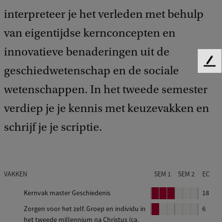
interpreteer je het verleden met behulp
van eigentijdse kernconcepten en
innovatieve benaderingen uit de
F
geschiedwetenschap en de sociale
e
wetenschappen. In het tweede semester
e
d
verdiep je je kennis met keuzevakken en
b
a
schrijf je je scriptie.
c
k
VAKKEN
SEM 1
SEM 2
EC
Kernvak master Geschiedenis
B
B
B
18
l
l
l
Zorgen voor het zelf. Groep en individu in
B
6
o
o
o
het tweede millennium na Christus (ca.
l