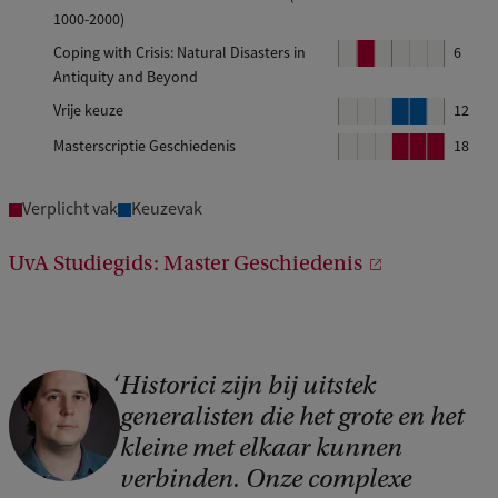
k
k
k
1000-2000)
o
k
Coping with Crisis: Natural Disasters in
B
6
1
2
3
Antiquity and Beyond
l
1
o
Vrije keuze
B
B
12
k
l
l
Masterscriptie Geschiedenis
B
B
B
18
o
o
l
l
l
2
k
k
o
o
o
Verplicht vak
Keuzevak
k
k
k
4
5
UvA Studiegids: Master Geschiedenis
4
5
6
Historici zijn bij uitstek
C
generalisten die het grote en het
o
kleine met elkaar kunnen
p
verbinden. Onze complexe
y