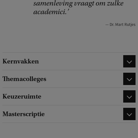
samenleving vraagt om zulke
r
academici.
i
Dr. Mart Rutjes
g
h
t
:
Kernvakken
F
G
Themacolleges
w
Keuzeruimte
Masterscriptie