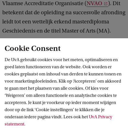
Vlaamse Accreditatie Organisatie (
NVAO
). Dit
betekent dat de opleiding na succesvolle afronding
leidt tot een wettelijk erkend masterdiploma
Geschiedenis en de titel Master of Arts (MA).
Cookie Consent
De UvA gebruikt cookies voor het meten, optimaliseren en
goed laten functioneren van de website. Ook worden er
cookies geplaatst om inhoud van derden te kunnen tonen en
voor marketingdoeleinden. Klik op ‘Accepteren’ om akkoord
te gaan met het plaatsen van alle cookies. Of kies voor
‘Weigeren’ om alleen functionele en analytische cookies te
accepteren. Je kunt je voorkeur op ieder moment wijzigen
door op de link ‘Cookie instellingen’ te klikken die je
onderaan iedere pagina vindt. Lees ook het
UvA Privacy
statement
.