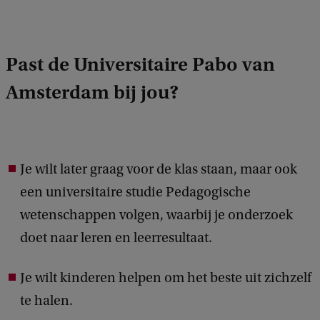
r
i
g
Past de Universitaire Pabo van
h
Amsterdam bij jou?
t
:
A
k
Je wilt later graag voor de klas staan, maar ook
k
een universitaire studie Pedagogische
o
wetenschappen volgen, waarbij je onderzoek
o
doet naar leren en leerresultaat.
r
Je wilt kinderen helpen om het beste uit zichzelf
d
te halen.
v