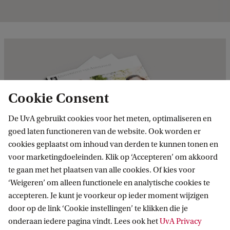
e
n
d
e
r
e
Cookie Consent
g
De UvA gebruikt cookies voor het meten, optimaliseren en
u
goed laten functioneren van de website. Ook worden er
l
cookies geplaatst om inhoud van derden te kunnen tonen en
voor marketingdoeleinden. Klik op ‘Accepteren’ om akkoord
i
te gaan met het plaatsen van alle cookies. Of kies voor
e
‘Weigeren’ om alleen functionele en analytische cookies te
Download de opleidingsfolder
r
accepteren. Je kunt je voorkeur op ieder moment wijzigen
Laat je gegevens achter en ontvang meer
e
door op de link ‘Cookie instellingen’ te klikken die je
onderaan iedere pagina vindt. Lees ook het
UvA Privacy
informatie over deze opleiding in je mail.
P