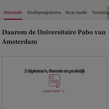
Overzicht
Studieprogramma
Na je studie
Toelating
Daarom de Universitaire Pabo van
Amsterdam
Je studeert af met een diploma hbo-bachelor leraar
2 diploma's, theorie en praktijk
basisonderwijs én de wo-bachelor pedagogische
wetenschappen. Dankzij praktijkervaring én diepgaande,
academische kennis over pedagogiek en
onderwijsmethoden, sta je met een stevige basis voor de
Lees meer
klas.