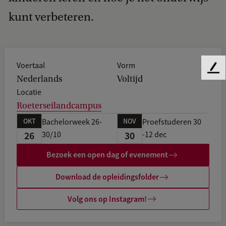
kunt verbeteren.
Voertaal
Vorm
F
Nederlands
Voltijd
e
Locatie
e
Roeterseilandcampus
d
b
OKT
NOV
Bachelorweek 26-
Proefstuderen 30
a
26
30
30/10
-12 dec
c
k
Bezoek een open dag of evenement
Download de opleidingsfolder
Volg ons op Instagram!