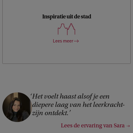
Inspiratie uit de stad
In Amsterdam vind je in elke wijk wel theaters, musea,
verschillende talen, culturen en geschiedenis. Die diversiteit
vormt een perfecte inspiratiebron voor jouw lessen.
Lees meer
Het voelt haast alsof je een
C
diepere laag van het leerkracht-
o
zijn ontdekt.
p
y
Lees de ervaring van Sara