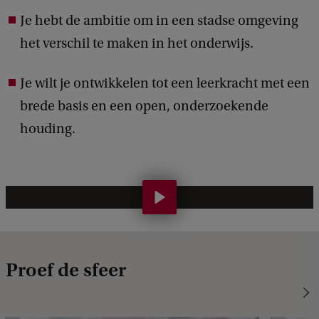
o
Je hebt de ambitie om in een stadse omgeving
o
het verschil te maken in het onderwijs.
r
g
Je wilt je ontwikkelen tot een leerkracht met een
e
brede basis en een open, onderzoekende
b
houding.
r
u
i
W
k
a
o
t
p
i
Proef de sfeer
d
s
e
h